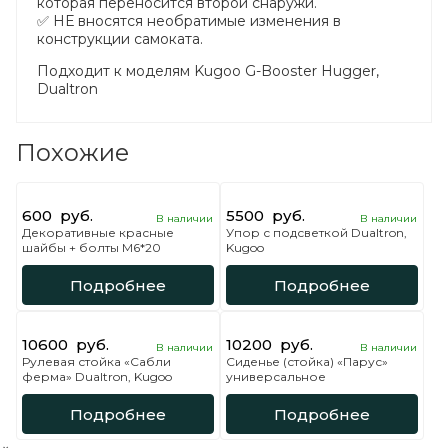
которая переносится второй снаружи.
✅ НЕ вносятся необратимые изменения в
конструкции самоката.
Подходит к моделям Kugoo G-Booster Hugger,
Dualtron
Похожие
600
руб.
5500
руб.
В наличии
В наличии
Декоративные красные
Упор с подсветкой Dualtron,
шайбы + болты М6*20
Kugoo
Подробнее
Подробнее
10600
руб.
10200
руб.
В наличии
В наличии
Рулевая стойка «Сабли
Сиденье (стойка) «Парус»
ферма» Dualtron, Kugoo
универсальное
Подробнее
Подробнее